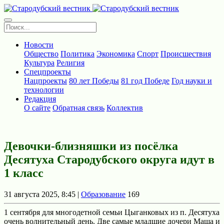
Новости
Общество
Политика
Экономика
Спорт
Происшествия
Культура
Религия
Спецпроекты
Нацпроекты
80 лет Победы
81 год Победе
Год науки и
технологии
Редакция
О сайте
Обратная связь
Коллектив
Девочки-близняшки из посёлка
Десятуха Стародубского округа идут в
1 класс
31 августа 2025, 8:45 |
Образование
169
1 сентября для многодетной семьи Цыганковых из п. Десятуха
очень волнительный день. Две самые младшие дочери Маша и