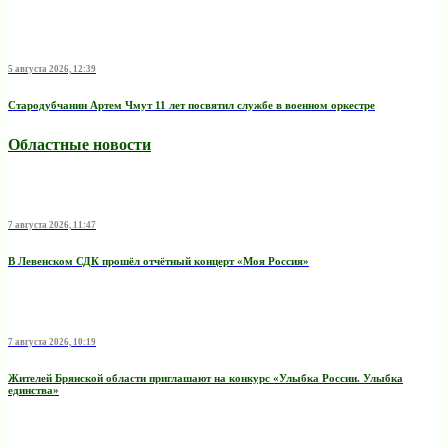
5 августа 2026, 12:39
Стародубчанин Артем Чмут 11 лет посвятил службе в военном оркестре
Областные новости
7 августа 2026, 11:47
В Левенском СДК прошёл отчётный концерт «Моя Россия»
7 августа 2026, 10:19
Жителей Брянской области приглашают на конкурс «Улыбка России. Улыбка
единства»