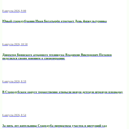
8 августа 2026, 9:00
Юный стародубчанин Иван Богатырёв отмечает День физкультурника
6 августа 2026, 10:58
Директор Брянского аграрного техникума Владимир Викторович Потапов
поделился своим мнением о спецоперации:
6 августа 2026, 8:59
В Стародубском округе торжественно открыли новую детскую игровую площадку
6 августа 2026, 8:54
За пять лет жительница Стародуба превратила участок в цветущий сад