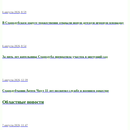
6 августа 2026, 8:59
В Стародубском округе торжественно открыли новую детскую игровую площадку
6 августа 2026, 8:54
За пять лет жительница Стародуба превратила участок в цветущий сад
5 августа 2026, 12:39
Стародубчанин Артем Чмут 11 лет посвятил службе в военном оркестре
Областные новости
7 августа 2026, 11:47