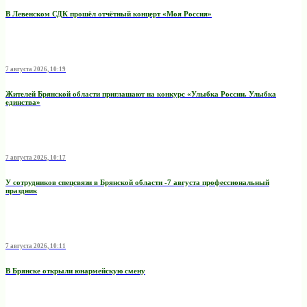
В Левенском СДК прошёл отчётный концерт «Моя Россия»
7 августа 2026, 10:19
Жителей Брянской области приглашают на конкурс «Улыбка России. Улыбка
единства»
7 августа 2026, 10:17
У сотрудников спецсвязи в Брянской области -7 августа профессиональный
праздник
7 августа 2026, 10:11
В Брянске открыли юнармейскую смену