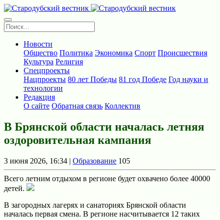
Новости
Общество
Политика
Экономика
Спорт
Происшествия
Культура
Религия
Спецпроекты
Нацпроекты
80 лет Победы
81 год Победе
Год науки и
технологии
Редакция
О сайте
Обратная связь
Коллектив
В Брянской области началась летняя
оздоровительная кампания
3 июня 2026, 16:34 |
Образование
105
Всего летним отдыхом в регионе будет охвачено более 40000
детей.
В загородных лагерях и санаториях Брянской области
началась первая смена. В регионе насчитывается 12 таких