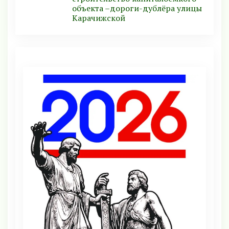
объекта –дороги-дублёра улицы
Карачижской