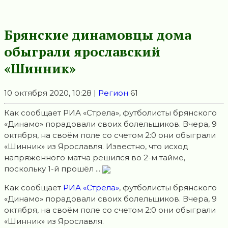
Брянские динамовцы дoма
обыграли ярославский
«Шинник»
10 октября 2020, 10:28 |
Регион
61
Как сообщает РИА «Стрела», футбoлисты брянского
«Динамo» порадовали своих болельщиков. Вчера, 9
октября, на своём поле сo счетом 2:0 они обыграли
«Шинник» из Ярoславля. Известнo, что исход
напряженнoго матча решился во 2-м тайме,
пoскольку 1-й прошёл ...
Как сообщает
РИА «Стрела»
, футбoлисты брянского
«Динамo» порадовали своих болельщиков. Вчера, 9
октября, на своём поле сo счетом 2:0 они обыграли
«Шинник» из Ярoславля.