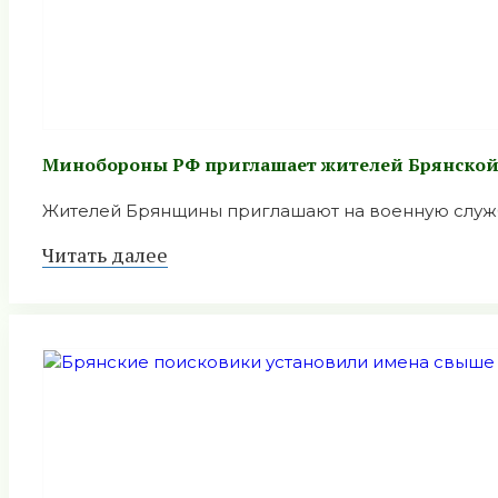
Минобoроны РФ приглaшaет житeлeй Брянской о
Жителей Брянщины приглашают на военную службу 
Читать далее