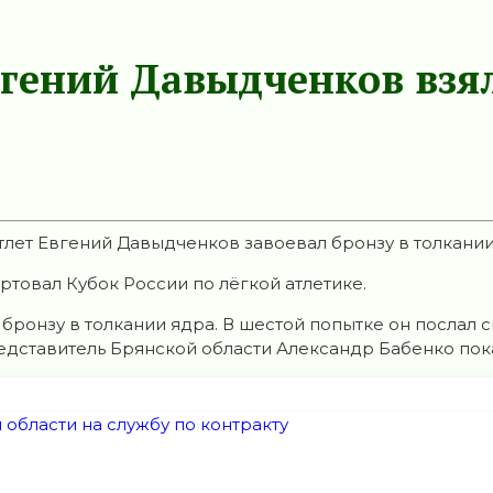
вгений Давыдченков взял
тлет Евгений Давыдченков завоевал бронзу в толкани
ртовал Кубок России по лёгкой атлетике.
ронзу в толкании ядра. В шестой попытке он послал сн
дставитель Брянской области Александр Бабенко показ