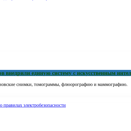
ов внедрили единую систему с искусственным инте
новские снимки, томограммы, флюорографию и маммографию.