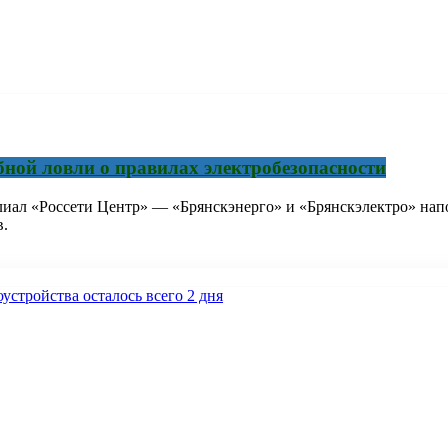
ной ловли о правилах электробезопасности
лиал «Россети Центр» — «Брянскэнерго» и «Брянскэлектро» на
в.