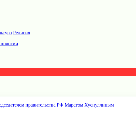
льтура
Религия
хнологии