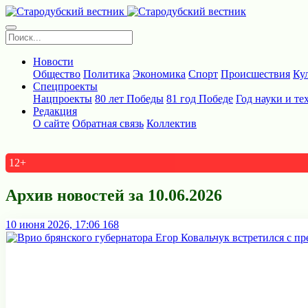
Новости
Общество
Политика
Экономика
Спорт
Происшествия
Ку
Спецпроекты
Нацпроекты
80 лет Победы
81 год Победе
Год науки и те
Редакция
О сайте
Обратная связь
Коллектив
12+
Архив новостей за 10.06.2026
10 июня 2026, 17:06
168