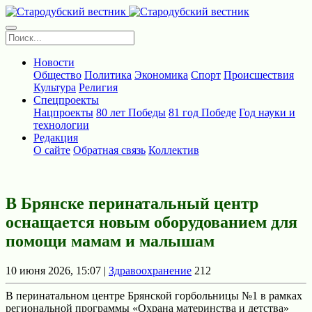
Новости
Общество
Политика
Экономика
Спорт
Происшествия
Культура
Религия
Спецпроекты
Нацпроекты
80 лет Победы
81 год Победе
Год науки и
технологии
Редакция
О сайте
Обратная связь
Коллектив
В Брянске перинатальный центр
оснащается новым оборудованием для
помощи мамам и малышам
10 июня 2026, 15:07 |
Здравоохранение
212
В перинатальном центре Брянской горбольницы №1 в рамках
региональной программы «Охрана материнства и детства»