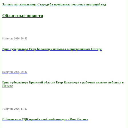
За пять лет жительница Стародуба превратила участок в цветущий сад
Областные новости
8 августа 2026, 20:42
Врио губернатора Егор Ковальчук побывал в приграничном Погаре
8 августа 2026, 20:32
Врио губернатора Брянской области Егор Ковальчук с рабочим визитом побывал в
Почепе
7 августа 2026, 11:47
В Левенском СДК прошёл отчётный концерт «Моя Россия»