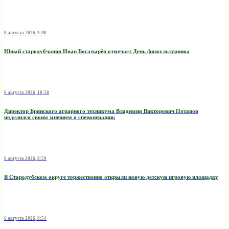
8 августа 2026, 9:00
Юный стародубчанин Иван Богатырёв отмечает День физкультурника
6 августа 2026, 10:58
Директор Брянского аграрного техникума Владимир Викторович Потапов
поделился своим мнением о спецоперации:
6 августа 2026, 8:59
В Стародубском округе торжественно открыли новую детскую игровую площадку
6 августа 2026, 8:54