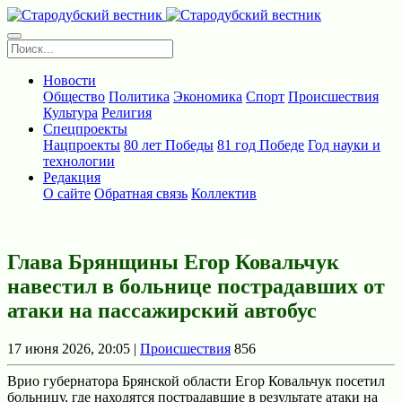
Новости
Общество
Политика
Экономика
Спорт
Происшествия
Культура
Религия
Спецпроекты
Нацпроекты
80 лет Победы
81 год Победе
Год науки и
технологии
Редакция
О сайте
Обратная связь
Коллектив
Глава Брянщины Егор Ковальчук
навестил в больнице пострадавших от
атаки на пассажирский автобус
17 июня 2026, 20:05 |
Происшествия
856
Врио губернатора Брянской области Егор Ковальчук посетил
больницу, где находятся пострадавшие в результате атаки на