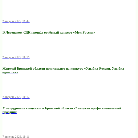
7 августа 2026, 11:47
В Левенском СДК прошёл отчётный концерт «Моя Россия»
7 августа 2026, 10:19
Жителей Брянской области приглашают на конкурс «Улыбка России. Улыбка
единства»
7 августа 2026, 10:17
У сотрудников спецсвязи в Брянской области -7 августа профессиональный
праздник
7 августа 2026, 10:11