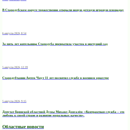
В Стародубском округе торжественно открыли новую детскую игровую площадку
6 августа 2026, 8:54
За пять лет жительница Стародуба превратила участок в цветущий сад
5 августа 2026, 12:39
Стародубчанин Артем Чмут 11 лет посвятил службе в военном оркестре
5 августа 2026, 9:15
Депутат Брянской областной Думы Михаил Довгалёв: «Контрактная служба – это
любовь к своей стране и развитие моральных качеств».
Областные новости