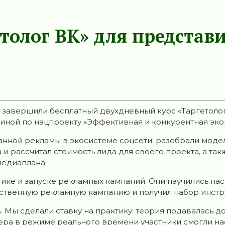
толог ВК» для представ
 завершили бесплатный двухдневный курс «Таргетолог
иной по нацпроекту «Эффективная и конкурентная эк
нной рекламы в экосистеме соцсети: разобрали модели
и рассчитал стоимость лида для своего проекта, а та
медиаплана.
тике и запуске рекламных кампаний. Они научились на
бственную рекламную кампанию и получил набор инст
. Мы сделали ставку на практику: теория подавалась 
ера в режиме реального времени участники смогли нас