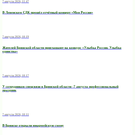
7 августа 2026, 11:47
В Левенском СДК прошёл отчётный концерт «Моя Россия»
7 августа 2026, 10:19
Жителей Брянской области приглашают на конкурс «Улыбка России. Улыбка
единства»
7 августа 2026, 10:17
У сотрудников спецсвязи в Брянской области -7 августа профессиональный
праздник
7 августа 2026, 10:11
В Брянске открыли юнармейскую смену