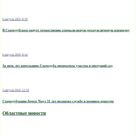
6 августа 2026, 8:59
В Стародубском округе торжественно открыли новую детскую игровую площадку
6 августа 2026, 8:54
За пять лет жительница Стародуба превратила участок в цветущий сад
5 августа 2026, 12:39
Стародубчанин Артем Чмут 11 лет посвятил службе в военном оркестре
Областные новости