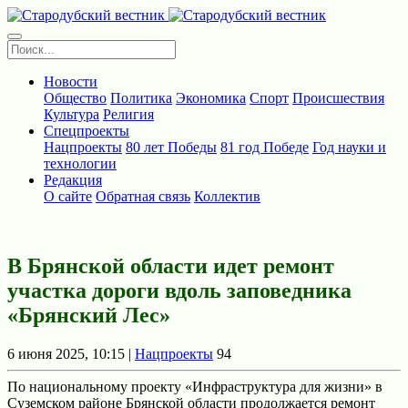
Новости
Общество
Политика
Экономика
Спорт
Происшествия
Культура
Религия
Спецпроекты
Нацпроекты
80 лет Победы
81 год Победе
Год науки и
технологии
Редакция
О сайте
Обратная связь
Коллектив
В Брянской области идет ремонт
участка дороги вдоль заповедника
«Брянский Лес»
6 июня 2025, 10:15 |
Нацпроекты
94
По национальному проекту «Инфраструктура для жизни» в
Суземском районе Брянской области продолжается ремонт