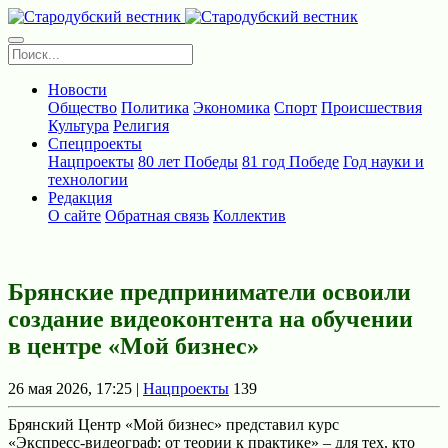
Новости
Общество
Политика
Экономика
Спорт
Происшествия
Культура
Религия
Спецпроекты
Нацпроекты
80 лет Победы
81 год Победе
Год науки и
технологии
Редакция
О сайте
Обратная связь
Коллектив
Брянские предприниматели освоили
создание видеоконтента на обучении
в центре «Мой бизнес»
26 мая 2026, 17:25 |
Нацпроекты
139
Брянский Центр «Мой бизнес» представил курс
«Экспресс‑видеограф: от теории к практике» – для тех, кто