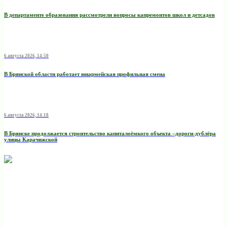
В департаменте образования рассмотрели вопросы капремонтов школ и детсадов
6 августа 2026, 14:50
В Брянской области работает юнармейская профильная смена
6 августа 2026, 14:18
В Брянске продолжается строительство капиталоёмкого объекта –дороги-дублёра
улицы Карачижской