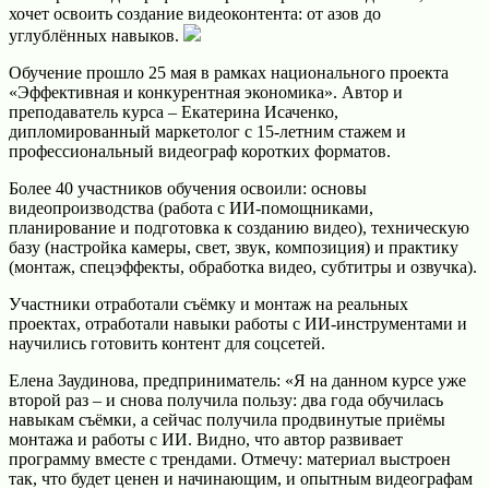
хочет освоить создание видеоконтента: от азов до
углублённых навыков.
Обучение прошло 25 мая в рамках национального проекта
«Эффективная и конкурентная экономика». Автор и
преподаватель курса – Екатерина Исаченко,
дипломированный маркетолог с 15‑летним стажем и
профессиональный видеограф коротких форматов.
Более 40 участников обучения освоили: основы
видеопроизводства (работа с ИИ‑помощниками,
планирование и подготовка к созданию видео), техническую
базу (настройка камеры, свет, звук, композиция) и практику
(монтаж, спецэффекты, обработка видео, субтитры и озвучка).
Участники отработали съёмку и монтаж на реальных
проектах, отработали навыки работы с ИИ‑инструментами и
научились готовить контент для соцсетей.
Елена Заудинова, предприниматель: «Я на данном курсе уже
второй раз – и снова получила пользу: два года обучилась
навыкам съёмки, а сейчас получила продвинутые приёмы
монтажа и работы с ИИ. Видно, что автор развивает
программу вместе с трендами. Отмечу: материал выстроен
так, что будет ценен и начинающим, и опытным видеографам