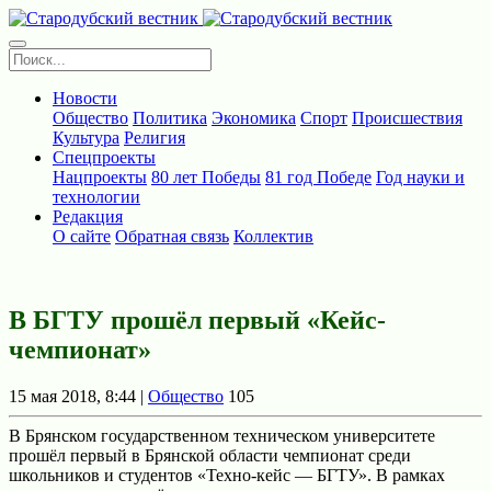
Новости
Общество
Политика
Экономика
Спорт
Происшествия
Культура
Религия
Спецпроекты
Нацпроекты
80 лет Победы
81 год Победе
Год науки и
технологии
Редакция
О сайте
Обратная связь
Коллектив
В БГТУ прошёл первый «Кейс-
чемпионат»
15 мая 2018, 8:44 |
Общество
105
В Брянском государственном техническом университете
прошёл первый в Брянской области чемпионат среди
школьников и студентов «Техно-кейс — БГТУ». В рамках