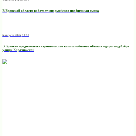
В Брянской области работает юнармейская профильная смена
6 августа 2026, 14:18
В Брянске продолжается строительство капиталоёмкого объекта –дороги-дублёра
улицы Карачижской