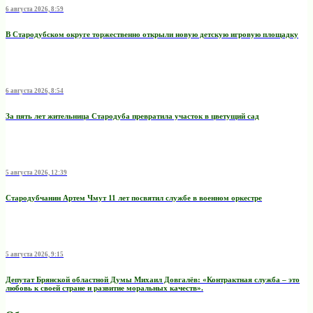
6 августа 2026, 8:59
В Стародубском округе торжественно открыли новую детскую игровую площадку
6 августа 2026, 8:54
За пять лет жительница Стародуба превратила участок в цветущий сад
5 августа 2026, 12:39
Стародубчанин Артем Чмут 11 лет посвятил службе в военном оркестре
5 августа 2026, 9:15
Депутат Брянской областной Думы Михаил Довгалёв: «Контрактная служба – это
любовь к своей стране и развитие моральных качеств».