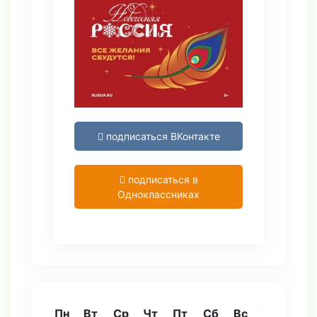
подписаться ВКонтакте
подписаться в
Одноклассниках
Пн
Вт
Ср
Чт
Пт
Сб
Вс