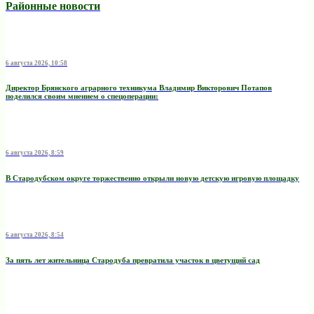
Районные новости
6 августа 2026, 10:58
Директор Брянского аграрного техникума Владимир Викторович Потапов
поделился своим мнением о спецоперации:
6 августа 2026, 8:59
В Стародубском округе торжественно открыли новую детскую игровую площадку
6 августа 2026, 8:54
За пять лет жительница Стародуба превратила участок в цветущий сад