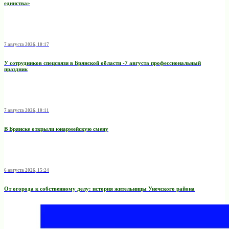
единства»
7 августа 2026, 10:17
У сотрудников спецсвязи в Брянской области -7 августа профессиональный
праздник
7 августа 2026, 10:11
В Брянске открыли юнармейскую смену
6 августа 2026, 15:24
От огорода к собственному делу: история жительницы Унечского района