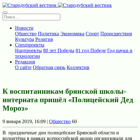
Новости
Общество
Политика
Экономика
Спорт
Происшествия
Культура
Религия
Спецпроекты
Нацпроекты
80 лет Победы
81 год Победе
Год науки и
технологии
Редакция
О сайте
Обратная связь
Коллектив
К воспитанникам брянской школы-
интерната пришёл «Полицейский Дед
Мороз»
9 января 2019, 16:09 |
Общество
60
В праздничные дни полицейские Брянской области и
волонтёры в рамках всероссийской акции организовали для