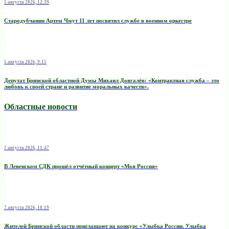
5 августа 2026, 12:39
Стародубчанин Артем Чмут 11 лет посвятил службе в военном оркестре
5 августа 2026, 9:15
Депутат Брянской областной Думы Михаил Довгалёв: «Контрактная служба – это
любовь к своей стране и развитие моральных качеств».
Областные новости
7 августа 2026, 11:47
В Левенском СДК прошёл отчётный концерт «Моя Россия»
7 августа 2026, 10:19
Жителей Брянской области приглашают на конкурс «Улыбка России. Улыбка