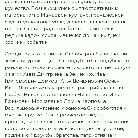
сражении самоотверженность, силу, волю,
мужество. Познакомились с иллюстративным
материалом о Мамаевом кургане, грандиозном
скульптурном ансамбле, увековечившем подвиг
героев Сталинградской битвы, посмотрели
редкие кадры сохранившейся до наших дней
хроники событий.
Среди тех, кто защищал Сталинград были и наши
земляки, уроженцы г. Стародуба и Стародубского
района, которых, к сожалению, сегодня нет рядом
с нами: Анна Дмитриевна Зенченко, Иван
Григорьевич Демков, Илья Демьянович Оснач,
Иван Яковлевич Мудрецов, Григорий Яковлевич
Гарбуз, Николай Степанович Никитченко, Иван
Ефимович Москаленко Домна Карповна
Васильцова, Антонина Ивановна Скоробогатая и
многие другие. Эти героические люди,
прошедшие сквозь огонь величайшего сражения
под Сталинградом, знали истинную цену жизни,
подлинной дружбы, братства, патриотизма и