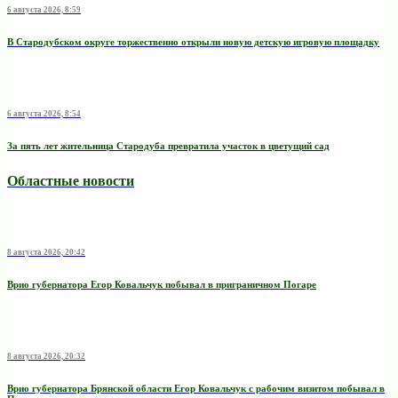
6 августа 2026, 8:59
В Стародубском округе торжественно открыли новую детскую игровую площадку
6 августа 2026, 8:54
За пять лет жительница Стародуба превратила участок в цветущий сад
Областные новости
8 августа 2026, 20:42
Врио губернатора Егор Ковальчук побывал в приграничном Погаре
8 августа 2026, 20:32
Врио губернатора Брянской области Егор Ковальчук с рабочим визитом побывал в