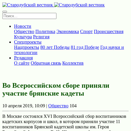
Новости
Общество
Политика
Экономика
Спорт
Происшествия
Культура
Религия
Спецпроекты
Нацпроекты
80 лет Победы
81 год Победе
Год науки и
технологии
Редакция
О сайте
Обратная связь
Коллектив
Во Всероссийском сборе приняли
участие брянские кадеты
10 апреля 2019, 10:09 |
Общество
104
В Москве состоялся XVI Всероссийский сбор воспитанников
кадетских корпусов и школ, в котором приняли участие 11
воспитанников Брянской кадетской школы им. Героя