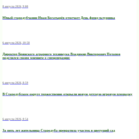
8 августа 2026, 9:00
Юный стародубчанин Иван Богатырёв отмечает День физкультурника
6 августа 2026, 10:58
Директор Брянского аграрного техникума Владимир Викторович Потапов
поделился своим мнением о спецоперации:
6 августа 2026, 8:59
В Стародубском округе торжественно открыли новую детскую игровую площадку
6 августа 2026, 8:54
За пять лет жительница Стародуба превратила участок в цветущий сад