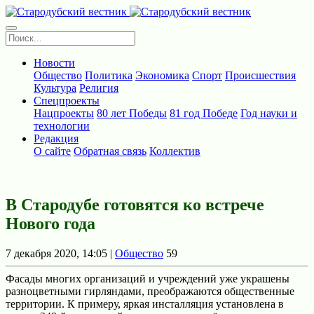
Новости
Общество
Политика
Экономика
Спорт
Происшествия
Культура
Религия
Спецпроекты
Нацпроекты
80 лет Победы
81 год Победе
Год науки и
технологии
Редакция
О сайте
Обратная связь
Коллектив
В Стародубе готовятся ко встрече
Нового года
7 декабря 2020, 14:05 |
Общество
59
Фасады многих организаций и учреждений уже украшены
разноцветными гирляндами, преображаются общественные
территории. К примеру, яркая инсталляция установлена в