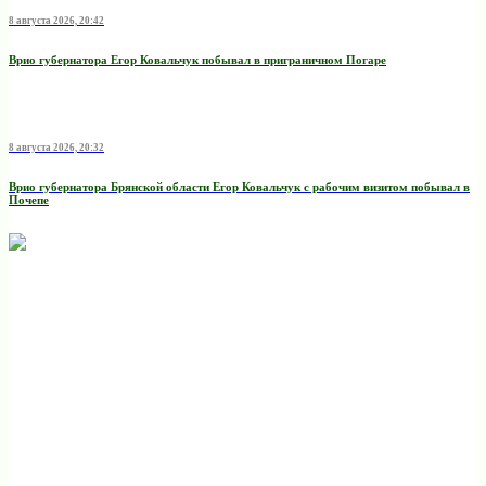
8 августа 2026, 20:42
Врио губернатора Егор Ковальчук побывал в приграничном Погаре
8 августа 2026, 20:32
Врио губернатора Брянской области Егор Ковальчук с рабочим визитом побывал в
Почепе