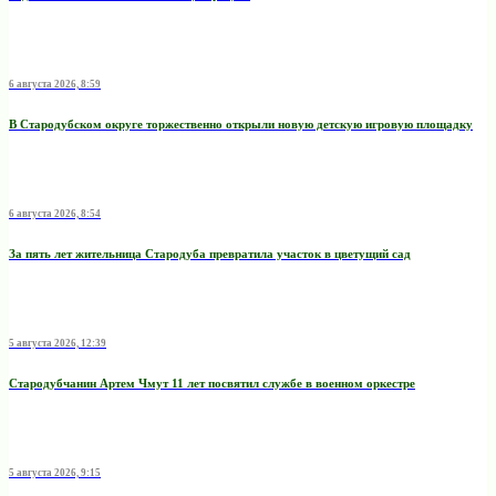
6 августа 2026, 8:59
В Стародубском округе торжественно открыли новую детскую игровую площадку
6 августа 2026, 8:54
За пять лет жительница Стародуба превратила участок в цветущий сад
5 августа 2026, 12:39
Стародубчанин Артем Чмут 11 лет посвятил службе в военном оркестре
5 августа 2026, 9:15