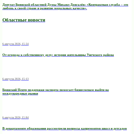
Депутат Брянской областной Думы Михаил Довгалёв: «Контрактная служба – это
любовь к своей стране и развитие моральных качеств».
Областные новости
6 августа 2026, 15:24
От огорода к собственному делу: история жительницы Унечского района
6 августа 2026, 15:13
Брянский Центр поддержки экспорта помогает бизнесменам выйти на
международные рынки
6 августа 2026, 15:04
В департаменте образования рассмотрели вопросы капремонтов школ и детсадов