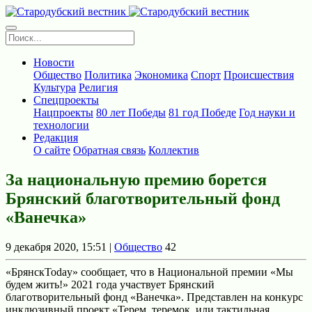
Новости
Общество
Политика
Экономика
Спорт
Происшествия
Культура
Религия
Спецпроекты
Нацпроекты
80 лет Победы
81 год Победе
Год науки и
технологии
Редакция
О сайте
Обратная связь
Коллектив
За национальную премию борется
Брянский благотворительный фонд
«Ванечка»
9 декабря 2020, 15:51 |
Общество
42
«БрянскToday» сообщает, что в Национальной премии «Мы
будем жить!» 2021 года участвует Брянский
благотворительный фонд «Ванечка». Представлен на конкурс
инклюзивный проект «Терем, теремок, или тактильная