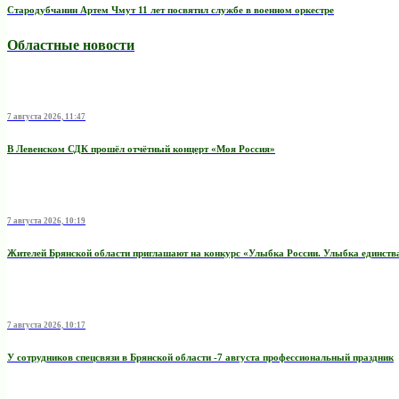
Стародубчанин Артем Чмут 11 лет посвятил службе в военном оркестре
Областные новости
7 августа 2026, 11:47
В Левенском СДК прошёл отчётный концерт «Моя Россия»
7 августа 2026, 10:19
Жителей Брянской области приглашают на конкурс «Улыбка России. Улыбка единств
7 августа 2026, 10:17
У сотрудников спецсвязи в Брянской области -7 августа профессиональный праздник