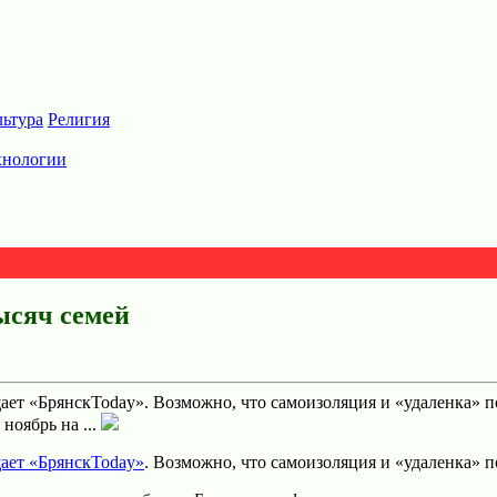
льтура
Религия
хнологии
ысяч семей
ает «БрянскToday». Возможно, что самоизоляция и «удаленка» п
ноябрь на ...
щает «БрянскToday»
. Возможно, что самоизоляция и «удаленка» 