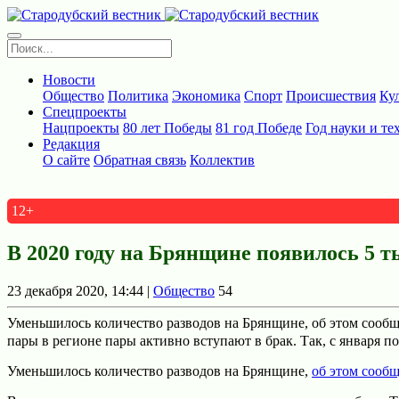
Новости
Общество
Политика
Экономика
Спорт
Происшествия
Ку
Спецпроекты
Нацпроекты
80 лет Победы
81 год Победе
Год науки и те
Редакция
О сайте
Обратная связь
Коллектив
12+
В 2020 году на Брянщине появилось 5 т
23 декабря 2020, 14:44 |
Общество
54
Уменьшилось количество разводов на Брянщине, об этом сообщ
пары в регионе пары активно вступают в брак. Так, с января по 
Уменьшилось количество разводов на Брянщине,
об этом сооб