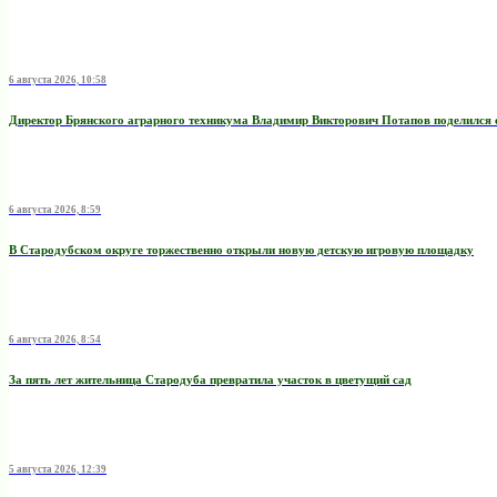
6 августа 2026, 10:58
Директор Брянского аграрного техникума Владимир Викторович Потапов поделился 
6 августа 2026, 8:59
В Стародубском округе торжественно открыли новую детскую игровую площадку
6 августа 2026, 8:54
За пять лет жительница Стародуба превратила участок в цветущий сад
5 августа 2026, 12:39