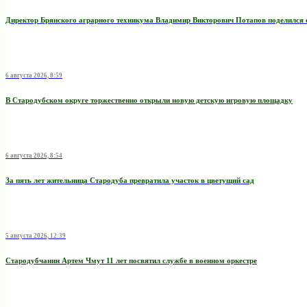
Директор Брянского аграрного техникума Владимир Викторович Потапов поделился 
6 августа 2026, 8:59
В Стародубском округе торжественно открыли новую детскую игровую площадку
6 августа 2026, 8:54
За пять лет жительница Стародуба превратила участок в цветущий сад
5 августа 2026, 12:39
Стародубчанин Артем Чмут 11 лет посвятил службе в военном оркестре