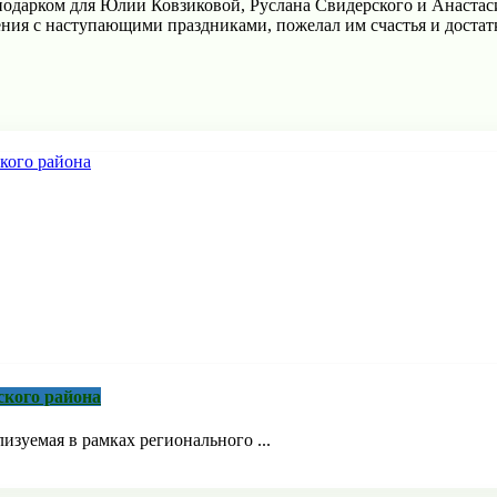
 подарком для Юлии Ковзиковой, Руслана Свидерского и Анаста
ния с наступaющими праздникaми, пожелал им счастья и достатк
ского района
зуемая в рамках регионального ...