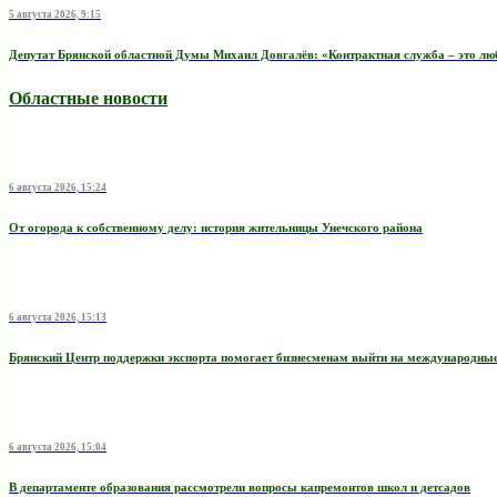
5 августа 2026, 9:15
Депутат Брянской областной Думы Михаил Довгалёв: «Контрактная служба – это любо
Областные новости
6 августа 2026, 15:24
От огорода к собственному делу: история жительницы Унечского района
6 августа 2026, 15:13
Брянский Центр поддержки экспорта помогает бизнесменам выйти на международны
6 августа 2026, 15:04
В департаменте образования рассмотрели вопросы капремонтов школ и детсадов