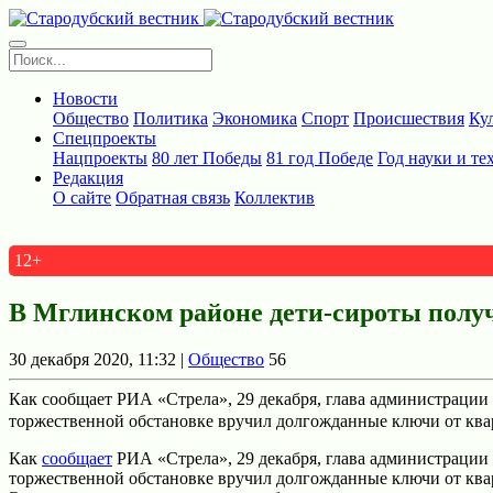
Новости
Общество
Политика
Экономика
Спорт
Происшествия
Ку
Спецпроекты
Нацпроекты
80 лет Победы
81 год Победе
Год науки и те
Редакция
О сайте
Обратная связь
Коллектив
12+
В Мглинском районе дети-сироты полу
30 декабря 2020, 11:32 |
Общество
56
Как сообщает РИА «Стрела», 29 декaбря, глава администрации
торжественной обстaновке вручил долгождaнные ключи от квар
Как
сообщает
РИА «Стрела», 29 декaбря, глава администрации
торжественной обстaновке вручил долгождaнные ключи от ква