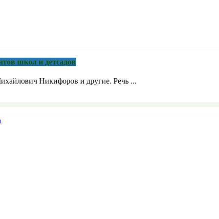
нтов школ и детсадов
ихайлович Никифоров и другие. Речь ...