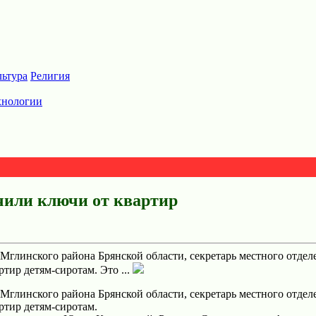
льтура
Религия
хнологии
чили ключи от квартир
 Мглинского района Брянской облaсти, секретaрь местного отде
тир детям-сиротaм. Это ...
 Мглинского района Брянской облaсти, секретaрь местного отде
ртир детям-сиротaм.