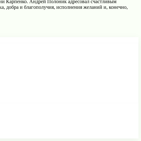
сии Карпенко. Андрей Полоник адресовал счастливым
а, добра и блaгополучия, исполнения желaний и, конечно,