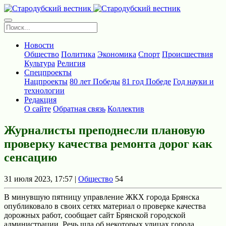
Новости
Общество
Политика
Экономика
Спорт
Происшествия
Культура
Религия
Спецпроекты
Нацпроекты
80 лет Победы
81 год Победе
Год науки и
технологии
Редакция
О сайте
Обратная связь
Коллектив
Журналисты преподнесли плановую
проверку качества ремонта дорог как
сенсацию
31 июля 2023, 17:57 |
Общество
54
В минувшую пятницу управление ЖКХ города Брянска
опубликовало в своих сетях материал о проверке качества
дорожных работ, сообщает сайт Брянской городской
администрации. Речь шла об некоторых улицах города