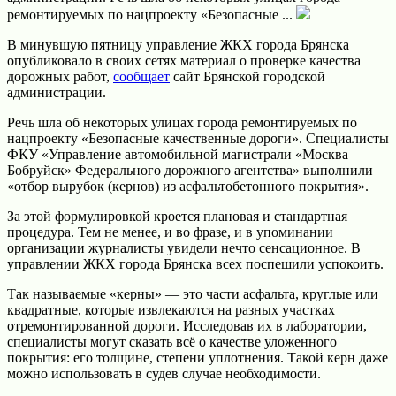
ремонтируемых по нацпроекту «Безопасные ...
В минувшую пятницу управление ЖКХ города Брянска
опубликовало в своих сетях материал о проверке качества
дорожных работ,
сообщает
сайт Брянской городской
администрации.
Речь шла об некоторых улицах города ремонтируемых по
нацпроекту «Безопасные качественные дороги». Специалисты
ФКУ «Управление автомобильной магистрали «Москва —
Бобруйск» Федерального дорожного агентства» выполнили
«отбор вырубок (кернов) из асфальтобетонного покрытия».
За этой формулировкой кроется плановая и стандартная
процедура. Тем не менее, и во фразе, и в упоминании
организации журналисты увидели нечто сенсационное. В
управлении ЖКХ города Брянска всех поспешили успокоить.
Так называемые «керны» — это части асфальта, круглые или
квадратные, которые извлекаются на разных участках
отремонтированной дороги. Исследовав их в лаборатории,
специалисты могут сказать всё о качестве уложенного
покрытия: его толщине, степени уплотнения. Такой керн даже
можно использовать в судев случае необходимости.