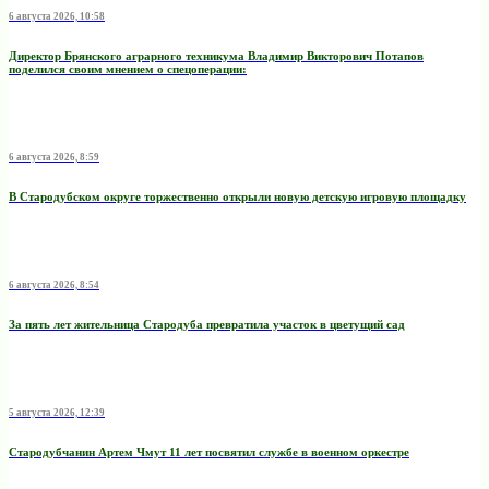
6 августа 2026, 10:58
Директор Брянского аграрного техникума Владимир Викторович Потапов
поделился своим мнением о спецоперации:
6 августа 2026, 8:59
В Стародубском округе торжественно открыли новую детскую игровую площадку
6 августа 2026, 8:54
За пять лет жительница Стародуба превратила участок в цветущий сад
5 августа 2026, 12:39
Стародубчанин Артем Чмут 11 лет посвятил службе в военном оркестре