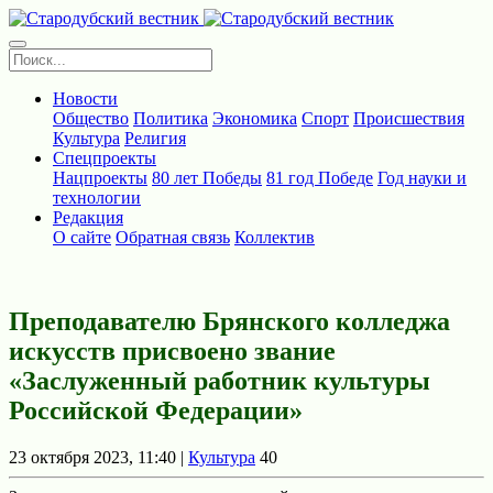
Новости
Общество
Политика
Экономика
Спорт
Происшествия
Культура
Религия
Спецпроекты
Нацпроекты
80 лет Победы
81 год Победе
Год науки и
технологии
Редакция
О сайте
Обратная связь
Коллектив
Преподавателю Брянского колледжа
искусств присвоено звание
«Заслуженный работник культуры
Российской Федерации»
23 октября 2023, 11:40 |
Культура
40