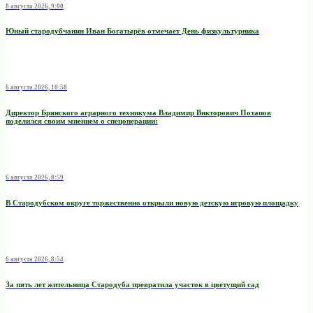
8 августа 2026, 9:00
Юный стародубчанин Иван Богатырёв отмечает День физкультурника
6 августа 2026, 10:58
Директор Брянского аграрного техникума Владимир Викторович Потапов
поделился своим мнением о спецоперации:
6 августа 2026, 8:59
В Стародубском округе торжественно открыли новую детскую игровую площадку
6 августа 2026, 8:54
За пять лет жительница Стародуба превратила участок в цветущий сад