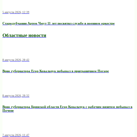
5 августа 2026, 12:39
Стародубчанин Артем Чмут 11 лет посвятил службе в военном оркестре
Областные новости
8 августа 2026, 20:42
Врио губернатора Егор Ковальчук побывал в приграничном Погаре
8 августа 2026, 20:32
Врио губернатора Брянской области Егор Ковальчук с рабочим визитом побывал в
Почепе
7 августа 2026, 11:47