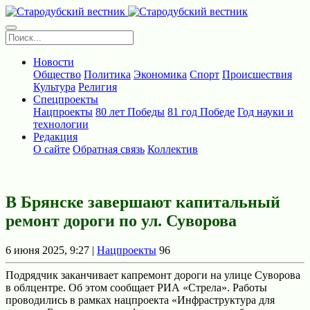
Новости
Общество
Политика
Экономика
Спорт
Происшествия
Культура
Религия
Спецпроекты
Нацпроекты
80 лет Победы
81 год Победе
Год науки и
технологии
Редакция
О сайте
Обратная связь
Коллектив
В Брянске завершают капитальный
ремонт дороги по ул. Суворова
6 июня 2025, 9:27 |
Нацпроекты
96
Подрядчик заканчивает капремонт дороги на улице Суворова
в облцентре. Об этом сообщает РИА «Стрела». Работы
проводились в рамках нацпроекта «Инфраструктура для