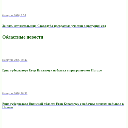
6 августа 2026, 8:54
За пять лет жительница Стародуба превратила участок в цветущий сад
Областные новости
8 августа 2026, 20:42
Врио губернатора Егор Ковальчук побывал в приграничном Погаре
8 августа 2026, 20:32
Врио губернатора Брянской области Егор Ковальчук с рабочим визитом побывал в
Почепе