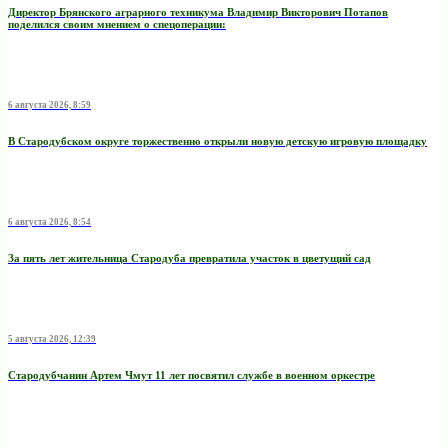
Директор Брянского аграрного техникума Владимир Викторович Потапов
поделился своим мнением о спецоперации:
6 августа 2026, 8:59
В Стародубском округе торжественно открыли новую детскую игровую площадку
6 августа 2026, 8:54
За пять лет жительница Стародуба превратила участок в цветущий сад
5 августа 2026, 12:39
Стародубчанин Артем Чмут 11 лет посвятил службе в военном оркестре