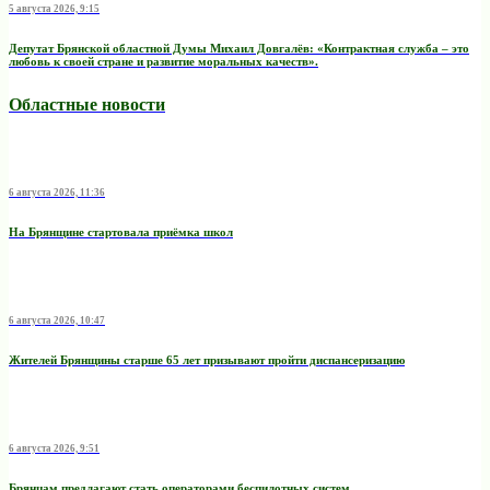
5 августа 2026, 9:15
Депутат Брянской областной Думы Михаил Довгалёв: «Контрактная служба – это
любовь к своей стране и развитие моральных качеств».
Областные новости
6 августа 2026, 11:36
На Брянщине стартовала приёмка школ
6 августа 2026, 10:47
Жителей Брянщины старше 65 лет призывают пройти диспансеризацию
6 августа 2026, 9:51
Брянцам предлагают стать оперaторами бeспилотных систeм