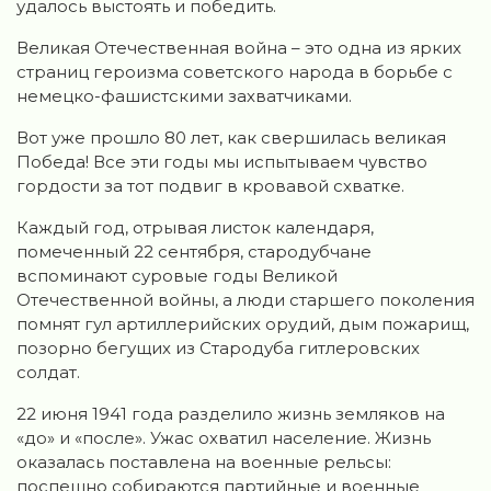
удалось выстоять и победить.
Великая Отечественная война – это одна из ярких
страниц героизма советского народа в борьбе с
немецко-фашистскими захватчиками.
Вот уже прошло 80 лет, как свершилась великая
Победа! Все эти годы мы испытываем чувство
гордости за тот подвиг в кровавой схватке.
Каждый год, отрывая листок календаря,
помеченный 22 сентября, стародубчане
вспоминают суровые годы Великой
Отечественной войны, а люди старшего поколения
помнят гул артиллерийских орудий, дым пожарищ,
позорно бегущих из Стародуба гитлеровских
солдат.
22 июня 1941 года разделило жизнь земляков на
«до» и «после». Ужас охватил население. Жизнь
оказалась поставлена на военные рельсы:
поспешно собираются партийные и военные