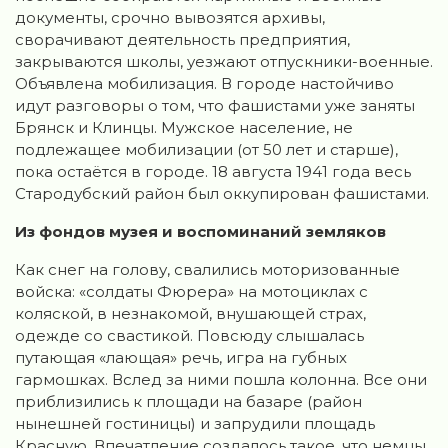
документы, срочно вывозятся архивы,
сворачивают деятельность предприятия,
закрываются школы, уезжают отпускники-военные.
Объявлена мобилизация. В городе настойчиво
идут разговоры о том, что фашистами уже заняты
Брянск и Клинцы. Мужское население, не
подлежащее мобилизации (от 50 лет и старше),
пока остаётся в городе. 18 августа 1941 года весь
Стародубский район был оккупирован фашистами.
Из фондов музея и воспоминаний земляков
Как снег на голову, свалились моторизованные
войска: «солдаты Фюрера» на мотоциклах с
коляской, в незнакомой, внушающей страх,
одежде со свастикой. Повсюду слышалась
путающая «лающая» речь, игра на губных
гармошках. Вслед за ними пошла колонна. Все они
приблизились к площади на базаре (район
нынешней гостиницы) и запрудили площадь
Красную. Впечатление создалось такое, что немцы