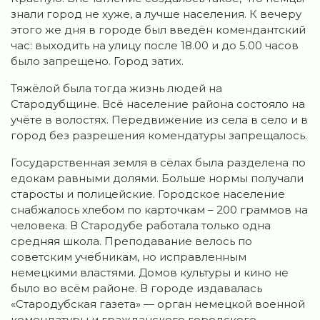
знали город не хуже, а лучше населения. К вечеру
этого же дня в городе был введён комендантский
час: выходить на улицу после 18.00 и до 5.00 часов
было запрещено. Город затих.
Тяжёлой была тогда жизнь людей на
Стародубщине. Всё население района состояло на
учёте в волостях. Передвижение из села в село и в
город без разрешения комендатуры запрещалось.
Государственная земля в сёлах была разделена по
едокам равными долями. Больше нормы получали
старосты и полицейские. Городское население
снабжалось хлебом по карточкам – 200 граммов на
человека. В Стародубе работала только одна
средняя школа. Преподавание велось по
советским учебникам, но исправленным
немецкими властями. Домов культуры и кино не
было во всём районе. В городе издавалась
«Стародубская газета» — орган немецкой военной
комендатуры и гражданского городского