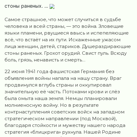
стоны раненых. ...
Самое страшное, что может случиться в судьбе
человека и всей страны, — это война.
Зловещие
языки пламени, рвущиеся ввысь и испепеляющие
всё, что встаёт на их пути. Искаженные ужасом
лица женщин, детей, стариков. Душераздирающие
стоны раненых. Грохот орудий. Свист пуль. Всюду
боль, грязь, ненависть и смерть…
22 июня 1941 года фашистская Германия без
объявления войны напала на нашу страну. Враг
продвинулся вглубь страны и оккупировал
значительную её часть. Потоками крови и слёз
была омыта наша земля. Немцы планировали
молниеносную войну. Но в результате
контрнаступления советских войск на западном
стратегическом направлении (под Москвой),
благодаря стойкости и мужеству нашего народа
стратегия «блицкрига» рухнула. Нашей Родине