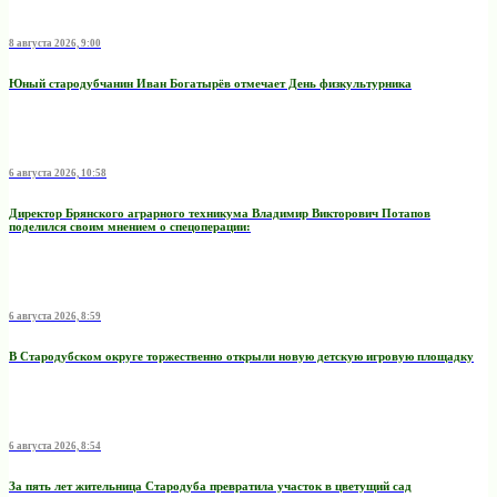
8 августа 2026, 9:00
Юный стародубчанин Иван Богатырёв отмечает День физкультурника
6 августа 2026, 10:58
Директор Брянского аграрного техникума Владимир Викторович Потапов
поделился своим мнением о спецоперации:
6 августа 2026, 8:59
В Стародубском округе торжественно открыли новую детскую игровую площадку
6 августа 2026, 8:54
За пять лет жительница Стародуба превратила участок в цветущий сад