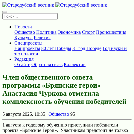
Новости
Общество
Политика
Экономика
Спорт
Происшествия
Культура
Религия
Спецпроекты
Нацпроекты
80 лет Победы
81 год Победе
Год науки и
технологии
Редакция
О сайте
Обратная связь
Коллектив
Член общественного совета
программы «Брянские герои»
Анастасия Чуркова отметила
комплексность обучения победителей
5 августа 2025, 10:35 |
Общество
95
1 августа к годовому обучению приступили победители
проекта «Брянские Герои». Участникам предстоит не только