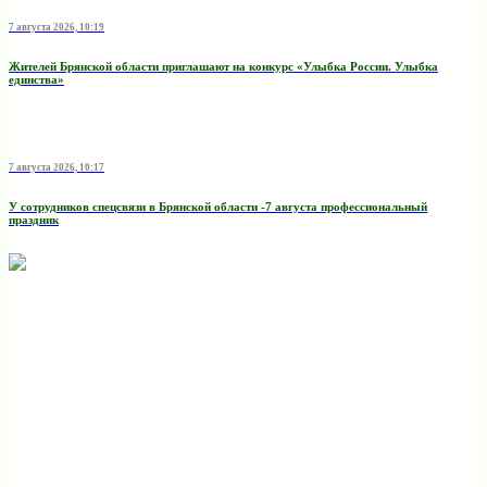
7 августа 2026, 10:19
Жителей Брянской области приглашают на конкурс «Улыбка России. Улыбка
единства»
7 августа 2026, 10:17
У сотрудников спецсвязи в Брянской области -7 августа профессиональный
праздник