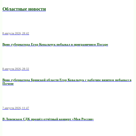
Областные новости
8 августа 2026, 20:42
Врио губернатора Егор Ковальчук побывал в приграничном Погаре
8 августа 2026, 20:32
Врио губернатора Брянской области Егор Ковальчук с рабочим визитом побывал в
Почепе
7 августа 2026, 11:47
В Левенском СДК прошёл отчётный концерт «Моя Россия»