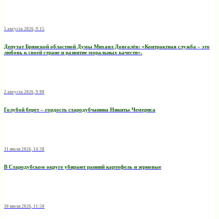
5 августа 2026, 9:15
Депутат Брянской областной Думы Михаил Довгалёв: «Контрактная служба – это
любовь к своей стране и развитие моральных качеств».
2 августа 2026, 9:00
Голубой берет – гордость стародубчанина Никиты Чемериса
31 июля 2026, 14:38
В Стародубском округе убирают ранний картофель и зерновые
30 июля 2026, 11:50