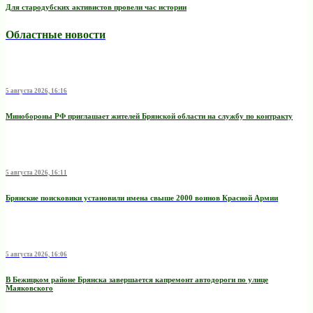
Для стародубских активистов провели час истории
Областные новости
5 августа 2026, 16:16
Минобoроны РФ приглaшaет житeлeй Брянской области на службу по контракту
5 августа 2026, 16:11
Брянские поисковики установили имена свыше 2000 воинов Красной Армии
5 августа 2026, 16:06
В Бежицком районе Брянска завершается капремонт автодороги по улице
Маяковского