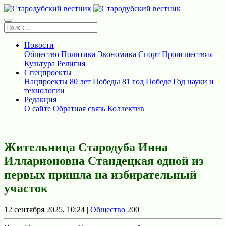
Новости
Общество
Политика
Экономика
Спорт
Происшествия
Культура
Религия
Спецпроекты
Нацпроекты
80 лет Победы
81 год Победе
Год науки и
технологии
Редакция
О сайте
Обратная связь
Коллектив
Жительница Стародуба Инна
Илларионовна Стандецкая одной из
первых пришла на избирательный
участок
12 сентября 2025, 10:24 |
Общество
200