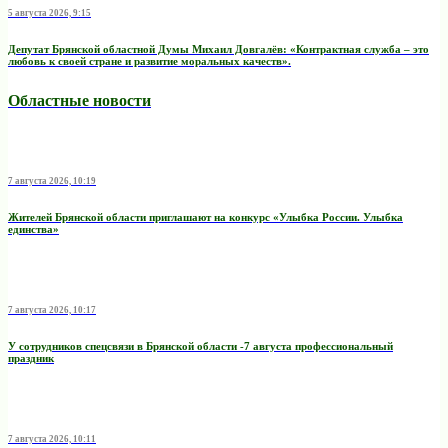
5 августа 2026, 9:15
Депутат Брянской областной Думы Михаил Довгалёв: «Контрактная служба – это
любовь к своей стране и развитие моральных качеств».
Областные новости
7 августа 2026, 10:19
Жителей Брянской области приглашают на конкурс «Улыбка России. Улыбка
единства»
7 августа 2026, 10:17
У сотрудников спецсвязи в Брянской области -7 августа профессиональный
праздник
7 августа 2026, 10:11