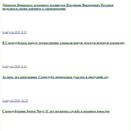
Директор Брянского аграрного техникума Владимир Викторович Потапов
поделился своим мнением о спецоперации:
6 августа 2026, 8:59
В Стародубском округе торжественно открыли новую детскую игровую площадку
6 августа 2026, 8:54
За пять лет жительница Стародуба превратила участок в цветущий сад
5 августа 2026, 12:39
Стародубчанин Артем Чмут 11 лет посвятил службе в военном оркестре