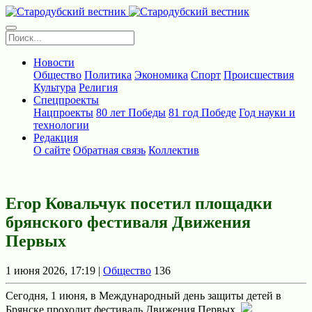
Новости
Общество
Политика
Экономика
Спорт
Происшествия
Культура
Религия
Спецпроекты
Нацпроекты
80 лет Победы
81 год Победе
Год науки и
технологии
Редакция
О сайте
Обратная связь
Коллектив
Егор Ковальчук посетил площадки
брянского фестиваля Движения
Первых
1 июня 2026, 17:19 |
Общество
136
Сегодня, 1 июня, в Международный день защиты детей в
Брянске проходит фестиваль Движения Первых.