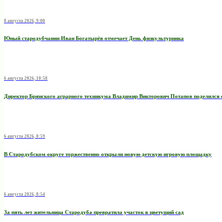
8 августа 2026, 9:00
Юный стародубчанин Иван Богатырёв отмечает День физкультурника
6 августа 2026, 10:58
Директор Брянского аграрного техникума Владимир Викторович Потапов поделился 
6 августа 2026, 8:59
В Стародубском округе торжественно открыли новую детскую игровую площадку
6 августа 2026, 8:54
За пять лет жительница Стародуба превратила участок в цветущий сад