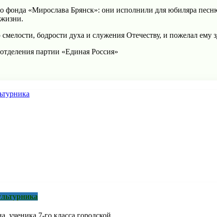
ого фонда «Мирослава Брянск»: они исполнили для юбиляра пе
 жизни.
мелости, бодрости духа и служения Отечеству, и пожелал ему з
 отделения партии «Единая Россия»
ультурника
 ученика 7-го класса городской ...