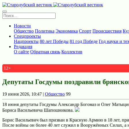
Новости
Общество
Политика
Экономика
Спорт
Происшествия
Ку
Спецпроекты
Нацпроекты
80 лет Победы
81 год Победе
Год науки и те
Редакция
О сайте
Обратная связь
Коллектив
12+
Депутаты Госдумы поздравили брянско
19 июня 2026, 10:47 |
Общество
99
18 июня депутаты Госдумы Александр Богомаз и Олег Матыцин 
Бориса Васильевича Шапошникова.
Борис Васильевич был призван в Красную Армию в 18 лет, при
После войны он более 40 лет служил в Вооружённых Силах, а