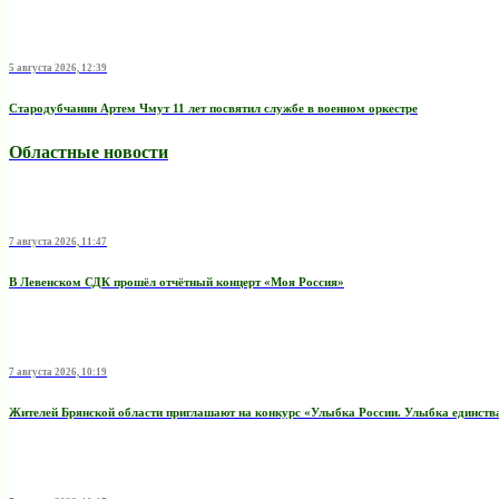
5 августа 2026, 12:39
Стародубчанин Артем Чмут 11 лет посвятил службе в военном оркестре
Областные новости
7 августа 2026, 11:47
В Левенском СДК прошёл отчётный концерт «Моя Россия»
7 августа 2026, 10:19
Жителей Брянской области приглашают на конкурс «Улыбка России. Улыбка единств