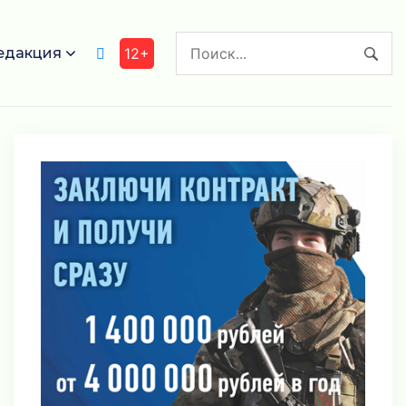
едакция
12+