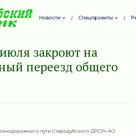
Новости
Спецпроекты
Р
4 июля закроют на
ный переезд общего
лезнодорожного пути Стародубского ДРСУч АО