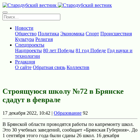
Новости
Общество
Политика
Экономика
Спорт
Происшествия
Культура
Религия
Спецпроекты
Нацпроекты
80 лет Победы
81 год Победе
Год науки и
технологии
Редакция
О сайте
Обратная связь
Коллектив
Строящуюся школу №72 в Брянске
сдадут в феврале
17 декабря 2022, 10:42 |
Образование
92
В Брянской области проводятся работы по капремонту школ.
Это 30 учебных заведений, сообщает «Брянская Губерния». До
1 сентября этого года были сданы 26 школ. 16 декабря