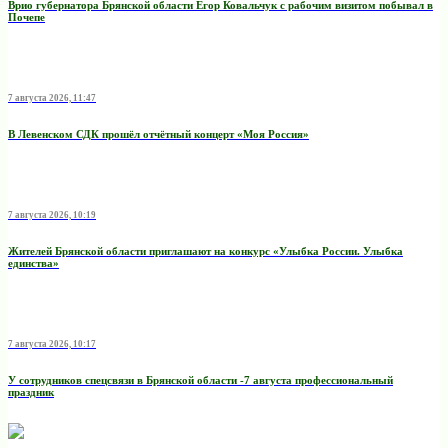
Врио губернатора Брянской области Егор Ковальчук с рабочим визитом побывал в
Почепе
7 августа 2026, 11:47
В Левенском СДК прошёл отчётный концерт «Моя Россия»
7 августа 2026, 10:19
Жителей Брянской области приглашают на конкурс «Улыбка России. Улыбка
единства»
7 августа 2026, 10:17
У сотрудников спецсвязи в Брянской области -7 августа профессиональный
праздник