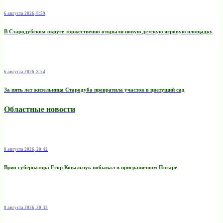
6 августа 2026, 8:59
В Стародубском округе торжественно открыли новую детскую игровую площадку
6 августа 2026, 8:54
За пять лет жительница Стародуба превратила участок в цветущий сад
Областные новости
8 августа 2026, 20:42
Врио губернатора Егор Ковальчук побывал в приграничном Погаре
8 августа 2026, 20:32