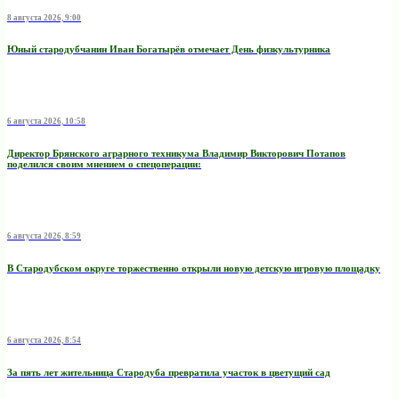
8 августа 2026, 9:00
Юный стародубчанин Иван Богатырёв отмечает День физкультурника
6 августа 2026, 10:58
Директор Брянского аграрного техникума Владимир Викторович Потапов
поделился своим мнением о спецоперации:
6 августа 2026, 8:59
В Стародубском округе торжественно открыли новую детскую игровую площадку
6 августа 2026, 8:54
За пять лет жительница Стародуба превратила участок в цветущий сад