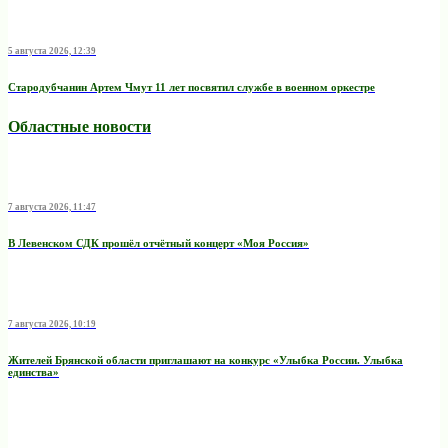
5 августа 2026, 12:39
Стародубчанин Артем Чмут 11 лет посвятил службе в военном оркестре
Областные новости
7 августа 2026, 11:47
В Левенском СДК прошёл отчётный концерт «Моя Россия»
7 августа 2026, 10:19
Жителей Брянской области приглашают на конкурс «Улыбка России. Улыбка
единства»