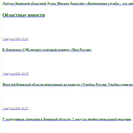
Депутат Брянской областной Думы Михаил Довгалёв: «Контрактная служба – это любо
Областные новости
7 августа 2026, 11:47
В Левенском СДК прошёл отчётный концерт «Моя Россия»
7 августа 2026, 10:19
Жителей Брянской области приглашают на конкурс «Улыбка России. Улыбка единств
7 августа 2026, 10:17
У сотрудников спецсвязи в Брянской области -7 августа профессиональный праздник