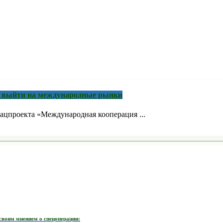
м выйти на международные рынки
ацпроекта «Международная кооперация ...
своим мнением о спецоперации: