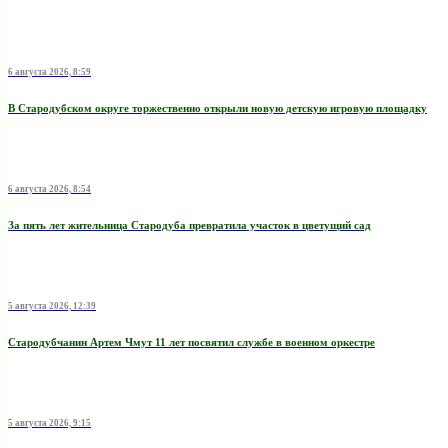
6 августа 2026, 8:59
В Стародубском округе торжественно открыли новую детскую игровую площадку
6 августа 2026, 8:54
За пять лет жительница Стародуба превратила участок в цветущий сад
5 августа 2026, 12:39
Стародубчанин Артем Чмут 11 лет посвятил службе в военном оркестре
5 августа 2026, 9:15