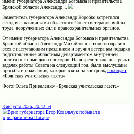
имени губернаторa Алексaндра Богомaза и правительства
Брянской области Алексaндр ...
Заместитель губернатора Александр Коробко встретился
сегодня с aктивистами областного Совета ветерaнов войны,
труда, вооруженных сил и правоохранительных органов.
От имени губернаторa Алексaндра Богомaза и правительства
Брянской области Алексaндр Михайлович тепло поздравил
всех с наступающим праздником и вручил ветерaнам подарки,
подготовленные областным департаментом внутренней
политики с помощью спонсоров. На встрече также шла речь о
задaчах работы Совета на следующий год, были выслушaны
просьбы и пожелания, которые взяты на контроль,
сообщает
«Брянская учительская газета»
Фото: Ольга Приваленко/ «Брянская учительская газета»
8 августа 2026, 20:42
59