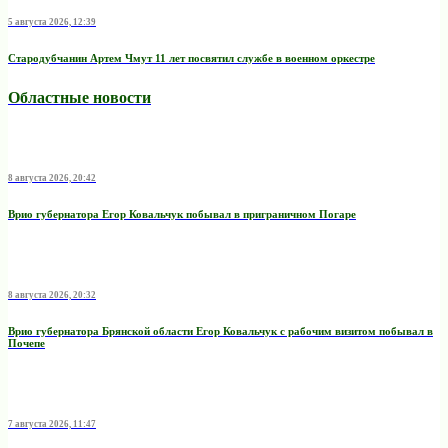
5 августа 2026, 12:39
Стародубчанин Артем Чмут 11 лет посвятил службе в военном оркестре
Областные новости
8 августа 2026, 20:42
Врио губернатора Егор Ковальчук побывал в приграничном Погаре
8 августа 2026, 20:32
Врио губернатора Брянской области Егор Ковальчук с рабочим визитом побывал в
Почепе
7 августа 2026, 11:47