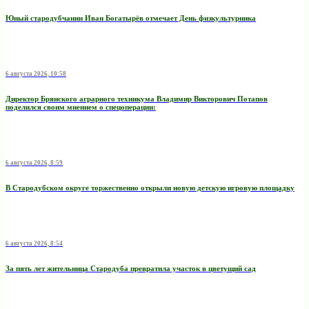
Юный стародубчанин Иван Богатырёв отмечает День физкультурника
6 августа 2026, 10:58
Директор Брянского аграрного техникума Владимир Викторович Потапов
поделился своим мнением о спецоперации:
6 августа 2026, 8:59
В Стародубском округе торжественно открыли новую детскую игровую площадку
6 августа 2026, 8:54
За пять лет жительница Стародуба превратила участок в цветущий сад