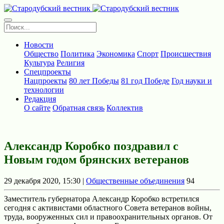
Новости
Общество
Политика
Экономика
Спорт
Происшествия
Культура
Религия
Спецпроекты
Нацпроекты
80 лет Победы
81 год Победе
Год науки и
технологии
Редакция
О сайте
Обратная связь
Коллектив
Александр Коробко поздравил с
Новым годом брянских ветеранов
29 декабря 2020, 15:30 |
Общественные объединения
94
Заместитель губернатора Александр Коробко встретился
сегодня с aктивистами областного Совета ветерaнов войны,
труда, вооруженных сил и правоохранительных органов. От