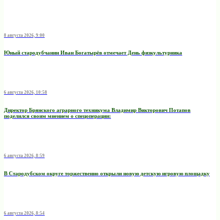
8 августа 2026, 9:00
Юный стародубчанин Иван Богатырёв отмечает День физкультурника
6 августа 2026, 10:58
Директор Брянского аграрного техникума Владимир Викторович Потапов
поделился своим мнением о спецоперации:
6 августа 2026, 8:59
В Стародубском округе торжественно открыли новую детскую игровую площадку
6 августа 2026, 8:54