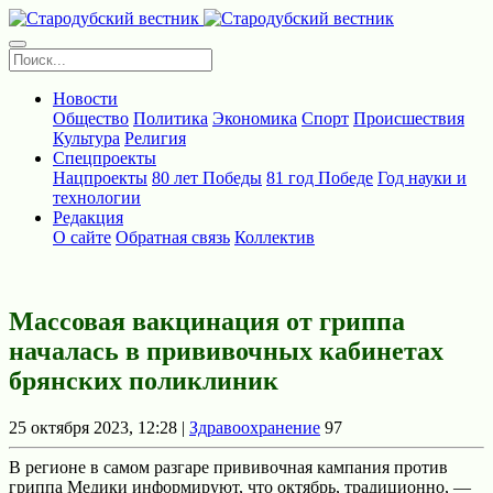
Новости
Общество
Политика
Экономика
Спорт
Происшествия
Культура
Религия
Спецпроекты
Нацпроекты
80 лет Победы
81 год Победе
Год науки и
технологии
Редакция
О сайте
Обратная связь
Коллектив
Массовая вакцинация от гриппа
началась в прививочных кабинетах
брянских поликлиник
25 октября 2023, 12:28 |
Здравоохранение
97
В регионе в самом разгаре прививочная кампания против
гриппа Медики информируют, что октябрь, традиционно, —