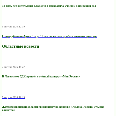
За пять лет жительница Стародуба превратила участок в цветущий сад
5 августа 2026, 12:39
Стародубчанин Артем Чмут 11 лет посвятил службе в военном оркестре
Областные новости
7 августа 2026, 11:47
В Левенском СДК прошёл отчётный концерт «Моя Россия»
7 августа 2026, 10:19
Жителей Брянской области приглашают на конкурс «Улыбка России. Улыбка
единства»