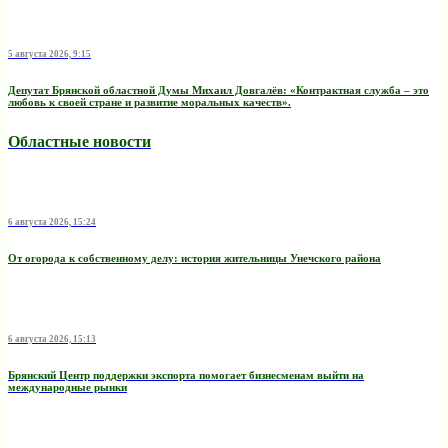
5 августа 2026, 9:15
Депутат Брянской областной Думы Михаил Довгалёв: «Контрактная служба – это
любовь к своей стране и развитие моральных качеств».
Областные новости
6 августа 2026, 15:24
От огорода к собственному делу: история жительницы Унечского района
6 августа 2026, 15:13
Брянский Центр поддержки экспорта помогает бизнесменам выйти на
международные рынки