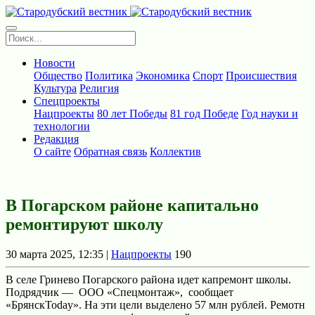
Новости
Общество
Политика
Экономика
Спорт
Происшествия
Культура
Религия
Спецпроекты
Нацпроекты
80 лет Победы
81 год Победе
Год науки и
технологии
Редакция
О сайте
Обратная связь
Коллектив
В Погарском районе капитально
ремонтируют школу
30 марта 2025, 12:35 |
Нацпроекты
190
В селе Гринево Погарского района идет капремонт школы.
Подрядчик — ООО «Спецмонтаж», сообщает
«БрянскToday». На эти цели выделено 57 млн рублей. Ремотн