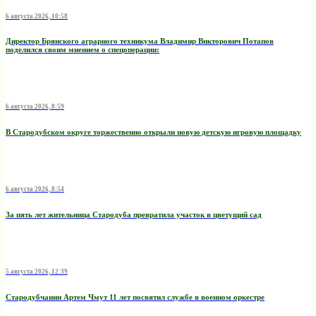
6 августа 2026, 10:58
Директор Брянского аграрного техникума Владимир Викторович Потапов
поделился своим мнением о спецоперации:
6 августа 2026, 8:59
В Стародубском округе торжественно открыли новую детскую игровую площадку
6 августа 2026, 8:54
За пять лет жительница Стародуба превратила участок в цветущий сад
5 августа 2026, 12:39
Стародубчанин Артем Чмут 11 лет посвятил службе в военном оркестре