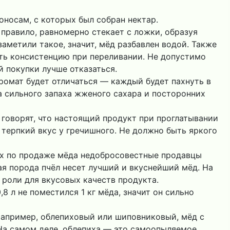
носам, с которых был собран нектар.
 правило, равномерно стекает с ложки, образуя
заметили такое, значит, мёд разбавлен водой. Также
ть консистенцию при переливании. Не допустимо
й покупки лучше отказаться.
ромат будет отличаться — каждый будет пахнуть в
 сильного запаха жженого сахара и посторонних
 говорят, что настоящий продукт при проглатывании
 терпкий вкус у гречишного. Не должно быть яркого
ах по продаже мёда недобросовестные продавцы
ая порода пчёл несет лучший и вкуснейший мёд. На
т роли для вкусовых качеств продукта.
0,8 л не поместился 1 кг мёда, значит он сильно
Например, облепиховый или шиповниковый, мёд с
На самом деле, облепиха — это самоопыляемое