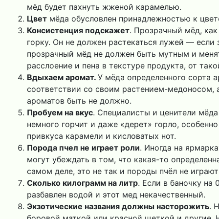
мёд будет пахнуть жженой карамелью.
Цвет
мёда обусловлен принадлежностью к цвето
Консистенция подскажет
. Прозрачный мёд, как
горку. Он не должен растекаться лужей — если 
прозрачный мёд не должен быть мутным и меня
расслоение и пена в текстуре продукта, от тако
Вдыхаем аромат.
У мёда определенного сорта а
соответствии со своим растением-медоносом, а
ароматов быть не должно.
Пробуем на вкус
. Специалисты и ценители мёда
немного горчит и даже «дерет» горло, особенно
привкуса карамели и кисловатых нот.
Порода пчел не играет роли
. Иногда на ярмарк
могут убеждать в том, что какая-то определенн
самом деле, это не так и породы пчёл не играю
Сколько килограмм на литр
. Если в баночку на 
разбавлен водой и этот мед некачественный.
Экзотические названия должны насторожить
. 
боровой маткой или красной щеткой и другие. 